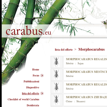
Morphocarabus
>
lista del offerte
MORPHOCARABUS REGALIS
Sibérie : Sajan
Home
MORPHOCARABUS MESTSC
Focus
Sibérie
Pubblicazioni
MORPHOCARABUS REGALIS 
Diapositive
Sibérie
lista del offerte
MORPHOCARABUS ZHUBAJI
Checklist of world Carabus
Chine : Shaanxi
Desiderata