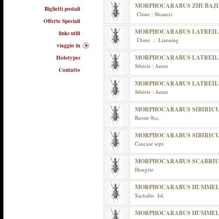
MORPHOCARABUS ZHUBAJI
Biglietti postali
Chine : Shaanxi
Offerte Speciali
MORPHOCARABUS LATREIL
links utili
Chine : Liaoning
viaggio in
MORPHOCARABUS LATREILL
Holotypes
Sibérie : Amur
Contatto
MORPHOCARABUS LATREIL
Sibérie : Amur
MORPHOCARABUS SIBIRIC
Russie 0cc.
MORPHOCARABUS SIBIRIC
Caucase sept.
MORPHOCARABUS SCABRI
Hongrie
MORPHOCARABUS HUMMELI
Sachalin Isl.
MORPHOCARABUS HUMMELI