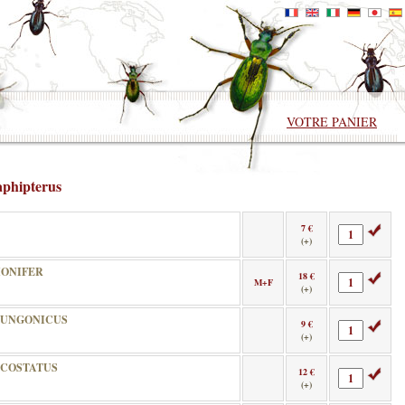
VOTRE PANIER
phipterus
7 €
(+)
IONIFER
18 €
M+F
(+)
 UNGONICUS
9 €
(+)
 COSTATUS
12 €
(+)