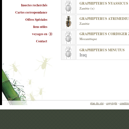
GRAPHIPTERUS NYASSICUS
Insectes recherchés
Zambie (x)
Cartes correspondance
GRAPHIPTERUS ATRIMEDIU
Offres Spéciales
Zambie
liens utiles
GRAPHIPTERUS CORDIGER
voyages en
Mozambique
Contact
GRAPHIPTERUS MINUTUS
Iraq
plan du site
-
copyright
-
conditio