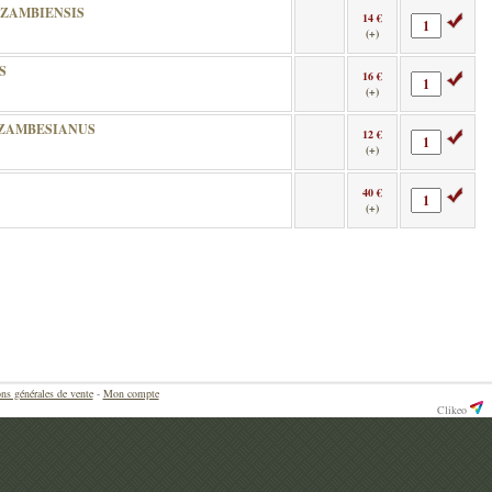
 ZAMBIENSIS
14 €
(+)
S
16 €
(+)
 ZAMBESIANUS
12 €
(+)
40 €
(+)
ns générales de vente
-
Mon compte
Clikeo